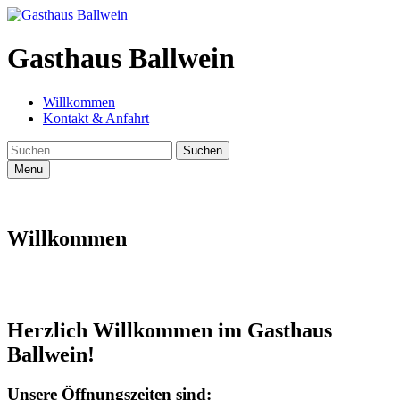
Gasthaus Ballwein
Primary
Willkommen
Kontakt & Anfahrt
Menu
Search
Suchen
nach:
Menu
Site
banner
Willkommen
Herzlich Willkommen im Gasthaus
Ballwein!
Footer
Unsere Öffnungszeiten sind: